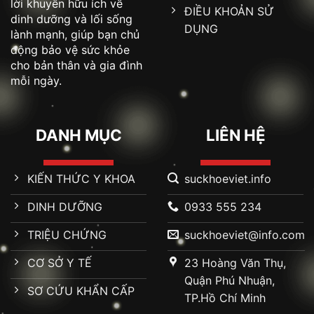
lời khuyên hữu ích về
ĐIỀU KHOẢN SỬ
dinh dưỡng và lối sống
DỤNG
lành mạnh, giúp bạn chủ
động bảo vệ sức khỏe
cho bản thân và gia đình
mỗi ngày.
DANH MỤC
LIÊN HỆ
KIẾN THỨC Y KHOA
suckhoeviet.info
DINH DƯỠNG
0933 555 234
TRIỆU CHỨNG
suckhoeviet@info.com
CƠ SỞ Y TẾ
23 Hoàng Văn Thụ,
Quận Phú Nhuận,
SƠ CỨU KHẨN CẤP
TP.Hồ Chí Minh