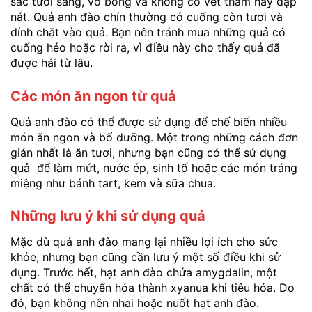
sắc tươi sáng, vỏ bóng và không có vết thâm hay dập
nát. Quả anh đào chín thường có cuống còn tươi và
dính chặt vào quả. Bạn nên tránh mua những quả có
cuống héo hoặc rời ra, vì điều này cho thấy quả đã
được hái từ lâu.
Các món ăn ngon từ quả
Quả anh đào có thể được sử dụng để chế biến nhiều
món ăn ngon và bổ dưỡng. Một trong những cách đơn
giản nhất là ăn tươi, nhưng bạn cũng có thể sử dụng
quả để làm mứt, nước ép, sinh tố hoặc các món tráng
miệng như bánh tart, kem và sữa chua.
Những lưu ý khi sử dụng quả
Mặc dù quả anh đào mang lại nhiều lợi ích cho sức
khỏe, nhưng bạn cũng cần lưu ý một số điều khi sử
dụng. Trước hết, hạt anh đào chứa amygdalin, một
chất có thể chuyển hóa thành xyanua khi tiêu hóa. Do
đó, bạn không nên nhai hoặc nuốt hạt anh đào.