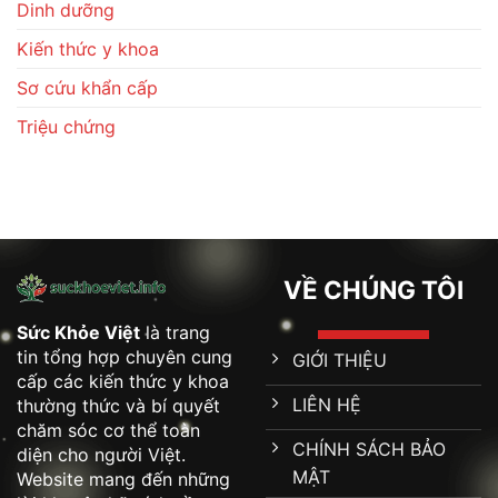
Dinh dưỡng
Cách
Phòng
Ngừa
Kiến thức y khoa
Sơ cứu khẩn cấp
Triệu chứng
VỀ CHÚNG TÔI
Sức Khỏe Việt
là trang
tin tổng hợp chuyên cung
GIỚI THIỆU
cấp các kiến thức y khoa
LIÊN HỆ
thường thức và bí quyết
chăm sóc cơ thể toàn
CHÍNH SÁCH BẢO
diện cho người Việt.
MẬT
Website mang đến những