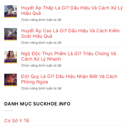
Dấu
vết
Huyết Áp Thấp Là Gì? Dấu Hiệu Và Cách Xử Lý
kiến
Hiệu Quả
ba
khoang
Chức năng bình luận bị tắt
ở
cắn:
Huyết
Cách
Áp
Huyết Áp Cao Là Gì? Dấu Hiệu Và Cách Kiểm
nhận
Thấp
Soát Hiệu Quả
biết
Là
và
Gì?
Chức năng bình luận bị tắt
ở
xử
Dấu
Huyết
lý
Hiệu
Áp
Ngộ Độc Thực Phẩm Là Gì? Triệu Chứng Và
an
Và
Cao
toàn
Cách Xử Lý Nhanh
Cách
Là
Xử
Gì?
Chức năng bình luận bị tắt
ở
Lý
Dấu
Ngộ
Hiệu
Hiệu
Độc
Đột Quỵ Là Gì? Dấu Hiệu Nhận Biết Và Cách
Quả
Và
Thực
Phòng Ngừa
Cách
Phẩm
Kiểm
Là
Chức năng bình luận bị tắt
ở
Soát
Gì?
Đột
Hiệu
Triệu
Quỵ
Quả
Chứng
Là
DANH MỤC SUCKHOE.INFO
Và
Gì?
Cách
Dấu
Xử
Hiệu
Lý
Nhận
Cơ Sở Y Tế
Nhanh
Biết
Và