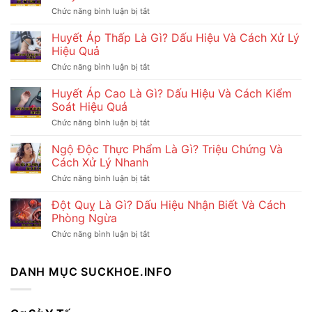
Chức năng bình luận bị tắt
ở
Dấu
vết
Huyết Áp Thấp Là Gì? Dấu Hiệu Và Cách Xử Lý
kiến
Hiệu Quả
ba
khoang
Chức năng bình luận bị tắt
ở
cắn:
Huyết
Cách
Áp
Huyết Áp Cao Là Gì? Dấu Hiệu Và Cách Kiểm
nhận
Thấp
Soát Hiệu Quả
biết
Là
và
Gì?
Chức năng bình luận bị tắt
ở
xử
Dấu
Huyết
lý
Hiệu
Áp
Ngộ Độc Thực Phẩm Là Gì? Triệu Chứng Và
an
Và
Cao
toàn
Cách Xử Lý Nhanh
Cách
Là
Xử
Gì?
Chức năng bình luận bị tắt
ở
Lý
Dấu
Ngộ
Hiệu
Hiệu
Độc
Đột Quỵ Là Gì? Dấu Hiệu Nhận Biết Và Cách
Quả
Và
Thực
Phòng Ngừa
Cách
Phẩm
Kiểm
Là
Chức năng bình luận bị tắt
ở
Soát
Gì?
Đột
Hiệu
Triệu
Quỵ
Quả
Chứng
Là
DANH MỤC SUCKHOE.INFO
Và
Gì?
Cách
Dấu
Xử
Hiệu
Lý
Nhận