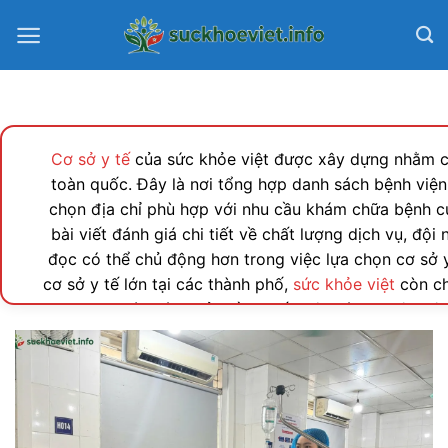
Bỏ
qua
nội
dung
Cơ sở y tế
của sức khỏe việt được xây dựng nhằm cu
toàn quốc. Đây là nơi tổng hợp danh sách bệnh viện
chọn địa chỉ phù hợp với nhu cầu khám chữa bệnh c
bài viết đánh giá chi tiết về chất lượng dịch vụ, độ
đọc có thể chủ động hơn trong việc lựa chọn cơ sở y 
cơ sở y tế lớn tại các thành phố,
sức khỏe việt
còn ch
vụ chăm sóc sức khỏe gần nhất một cách thuận tiện
Đây không chỉ là nguồn tham khảo hữu ích mà còn là
Sức khỏe việt cam kết mang đến những thông tin g