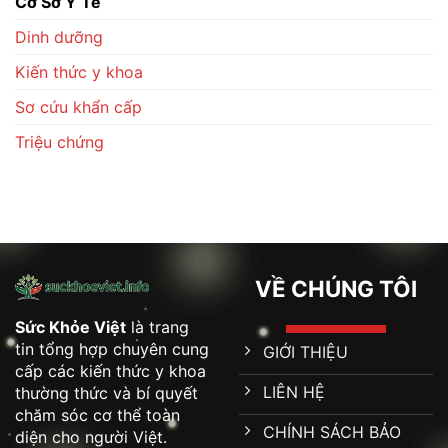
Cơ Sở Y Tế
Nhanh
Biết
Và
Dinh dưỡng
Cách
Phòng
Ngừa
Kiến thức y khoa
Sơ cứu khẩn cấp
Triệu chứng
VỀ CHÚNG TÔI
Sức Khỏe Việt
là trang
tin tổng hợp chuyên cung
GIỚI THIỆU
cấp các kiến thức y khoa
LIÊN HỆ
thường thức và bí quyết
chăm sóc cơ thể toàn
CHÍNH SÁCH BẢO
diện cho người Việt.