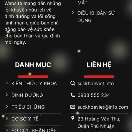
MẬT
Website mang đến những
lời khuyên hữu ích về
ĐIỀU KHOẢN SỬ
dinh dưỡng và lối sống
DỤNG
lành mạnh, giúp bạn chủ
động bảo vệ sức khỏe
cho bản thân và gia đình
mỗi ngày.
DANH MỤC
LIÊN HỆ
KIẾN THỨC Y KHOA
suckhoeviet.info
DINH DƯỠNG
0933 555 234
TRIỆU CHỨNG
suckhoeviet@info.com
CƠ SỞ Y TẾ
23 Hoàng Văn Thụ,
Quận Phú Nhuận,
SƠ CỨU KHẨN CẤP