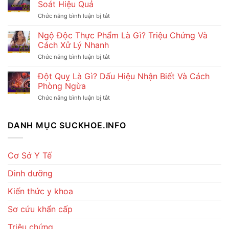
Soát Hiệu Quả
biết
Là
và
Gì?
Chức năng bình luận bị tắt
ở
xử
Dấu
Huyết
lý
Hiệu
Áp
Ngộ Độc Thực Phẩm Là Gì? Triệu Chứng Và
an
Và
Cao
toàn
Cách Xử Lý Nhanh
Cách
Là
Xử
Gì?
Chức năng bình luận bị tắt
ở
Lý
Dấu
Ngộ
Hiệu
Hiệu
Độc
Đột Quỵ Là Gì? Dấu Hiệu Nhận Biết Và Cách
Quả
Và
Thực
Phòng Ngừa
Cách
Phẩm
Kiểm
Là
Chức năng bình luận bị tắt
ở
Soát
Gì?
Đột
Hiệu
Triệu
Quỵ
Quả
Chứng
Là
DANH MỤC SUCKHOE.INFO
Và
Gì?
Cách
Dấu
Xử
Hiệu
Lý
Nhận
Cơ Sở Y Tế
Nhanh
Biết
Và
Dinh dưỡng
Cách
Phòng
Ngừa
Kiến thức y khoa
Sơ cứu khẩn cấp
Triệu chứng