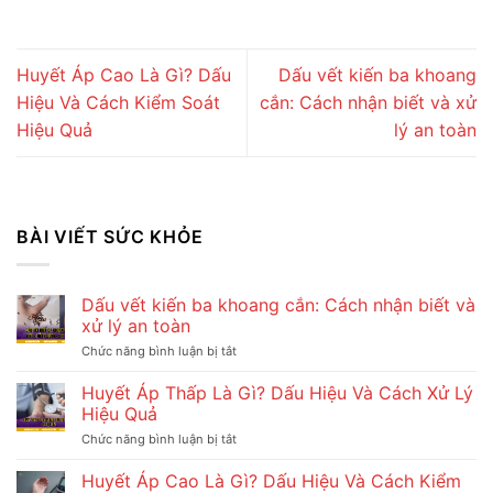
Huyết Áp Cao Là Gì? Dấu
Dấu vết kiến ba khoang
Hiệu Và Cách Kiểm Soát
cắn: Cách nhận biết và xử
Hiệu Quả
lý an toàn
BÀI VIẾT SỨC KHỎE
Dấu vết kiến ba khoang cắn: Cách nhận biết và
xử lý an toàn
Chức năng bình luận bị tắt
ở
Dấu
vết
Huyết Áp Thấp Là Gì? Dấu Hiệu Và Cách Xử Lý
kiến
Hiệu Quả
ba
khoang
Chức năng bình luận bị tắt
ở
cắn:
Huyết
Cách
Áp
Huyết Áp Cao Là Gì? Dấu Hiệu Và Cách Kiểm
nhận
Thấp