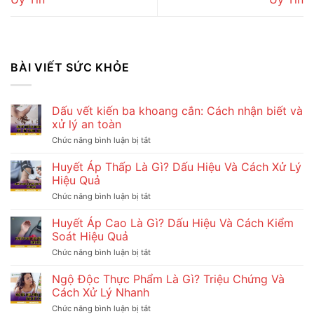
BÀI VIẾT SỨC KHỎE
Dấu vết kiến ba khoang cắn: Cách nhận biết và
xử lý an toàn
Chức năng bình luận bị tắt
ở
Dấu
vết
Huyết Áp Thấp Là Gì? Dấu Hiệu Và Cách Xử Lý
kiến
Hiệu Quả
ba
khoang
Chức năng bình luận bị tắt
ở
cắn:
Huyết
Cách
Áp
Huyết Áp Cao Là Gì? Dấu Hiệu Và Cách Kiểm
nhận
Thấp
Soát Hiệu Quả
biết
Là
và
Gì?
Chức năng bình luận bị tắt
ở
xử
Dấu
Huyết
lý
Hiệu
Áp
Ngộ Độc Thực Phẩm Là Gì? Triệu Chứng Và
an
Và
Cao
toàn
Cách Xử Lý Nhanh
Cách
Là
Xử
Gì?
Chức năng bình luận bị tắt
ở
Lý