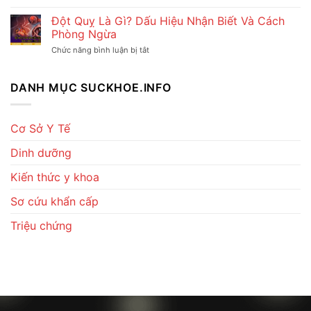
Dấu
Ngộ
Hiệu
Hiệu
Độc
Đột Quỵ Là Gì? Dấu Hiệu Nhận Biết Và Cách
Quả
Và
Thực
Phòng Ngừa
Cách
Phẩm
Kiểm
Là
Chức năng bình luận bị tắt
ở
Soát
Gì?
Đột
Hiệu
Triệu
Quỵ
Quả
Chứng
Là
DANH MỤC SUCKHOE.INFO
Và
Gì?
Cách
Dấu
Xử
Hiệu
Lý
Nhận
Cơ Sở Y Tế
Nhanh
Biết
Và
Dinh dưỡng
Cách
Phòng
Ngừa
Kiến thức y khoa
Sơ cứu khẩn cấp
Triệu chứng