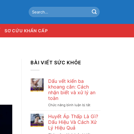
Ế
SƠ CỨU KHẨN CẤP
BÀI VIẾT SỨC KHỎE
Dấu vết kiến ba
khoang cắn: Cách
nhận biết và xử lý an
toàn
Chức năng bình luận bị tắt
ở
Dấu
vết
Huyết Áp Thấp Là Gì?
kiến
Dấu Hiệu Và Cách Xử
ba
Lý Hiệu Quả
khoang
cắn: