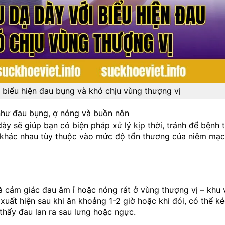
 biểu hiện đau bụng và khó chịu vùng thượng vị
như đau bụng, ợ nóng và buồn nôn
ày sẽ giúp bạn có biện pháp xử lý kịp thời, tránh để bệnh t
ể khác nhau tùy thuộc vào mức độ tổn thương của niêm mạc
là cảm giác đau âm ỉ hoặc nóng rát ở vùng thượng vị – khu
uất hiện sau khi ăn khoảng 1-2 giờ hoặc khi đói, có thể ké
thấy đau lan ra sau lưng hoặc ngực.