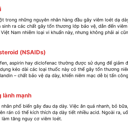
i
 một trong những nguyên nhân hàng đầu gây viêm loét dạ dà
 sinh ra các chất gây tổn thương lớp bảo vệ, dẫn đến viêm
Việt Nam nhiễm loại vi khuẩn này, nhưng không phải ai cũ
steroid (NSAIDs)
fen, aspirin hay diclofenac thường được sử dụng để giảm 
 dụng kéo dài các loại thuốc này có thể gây tổn thương ni
andin – chất bảo vệ dạ dày, khiến niêm mạc dễ bị tấn công
g lành mạnh
 nhân phổ biến gây đau dạ dày. Việc ăn quá nhanh, bỏ bữa
n rán có thể kích thích dạ dày tiết nhiều acid. Ngoài ra, u
g làm tăng nguy cơ viêm loét.