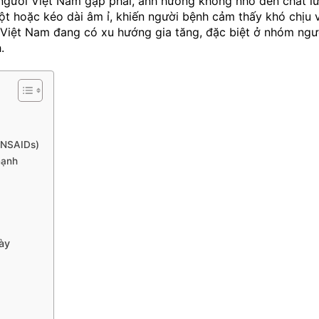
 người Việt Nam gặp phải, ảnh hưởng không nhỏ đến chất l
ột hoặc kéo dài âm ỉ, khiến người bệnh cảm thấy khó chịu 
 Việt Nam đang có xu hướng gia tăng, đặc biệt ở nhóm ngườ
.
(NSAIDs)
mạnh
ày