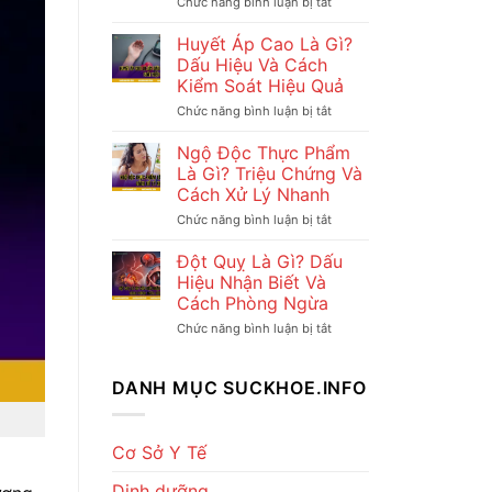
Chức năng bình luận bị tắt
ở
Cách
Huyết
nhận
Áp
Huyết Áp Cao Là Gì?
biết
Thấp
và
Dấu Hiệu Và Cách
Là
xử
Kiểm Soát Hiệu Quả
Gì?
lý
Dấu
an
Chức năng bình luận bị tắt
ở
Hiệu
toàn
Huyết
Và
Áp
Ngộ Độc Thực Phẩm
Cách
Cao
Xử
Là Gì? Triệu Chứng Và
Là
Lý
Cách Xử Lý Nhanh
Gì?
Hiệu
Dấu
Quả
Chức năng bình luận bị tắt
ở
Hiệu
Ngộ
Và
Độc
Đột Quỵ Là Gì? Dấu
Cách
Thực
Kiểm
Hiệu Nhận Biết Và
Phẩm
Soát
Cách Phòng Ngừa
Là
Hiệu
Gì?
Quả
Chức năng bình luận bị tắt
ở
Triệu
Đột
Chứng
Quỵ
Và
Là
DANH MỤC SUCKHOE.INFO
Cách
Gì?
Xử
Dấu
Lý
Hiệu
Nhanh
Nhận
Cơ Sở Y Tế
Biết
Và
Dinh dưỡng