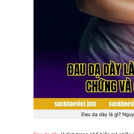
Đau dạ dày là gì? Nguy