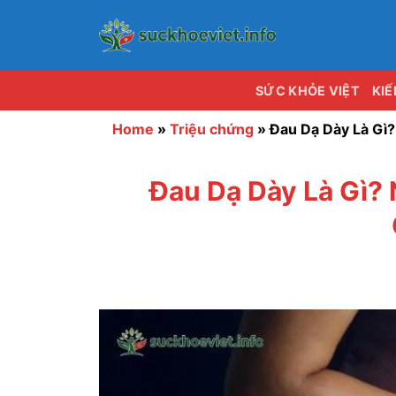
Bỏ
qua
nội
dung
SỨC KHỎE VIỆT
KI
Home
»
Triệu chứng
»
Đau Dạ Dày Là Gì
Đau Dạ Dày Là Gì?