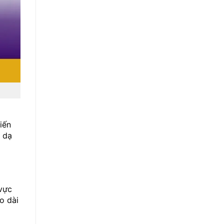
iến
 dạ
 vực
o dài