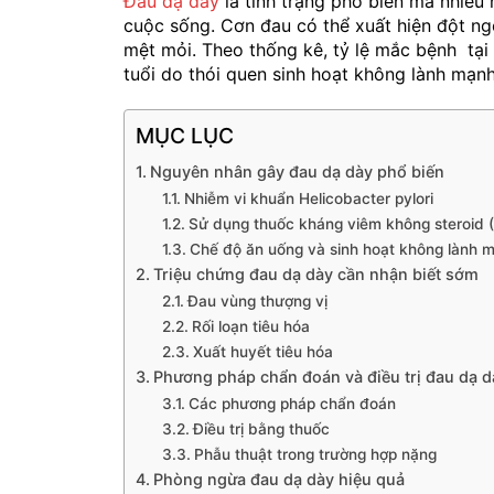
Đau dạ dày
là tình trạng phổ biến mà nhiều
cuộc sống. Cơn đau có thể xuất hiện đột ng
mệt mỏi. Theo thống kê, tỷ lệ mắc bệnh tại
tuổi do thói quen sinh hoạt không lành mạnh
MỤC LỤC
Nguyên nhân gây đau dạ dày phổ biến
Nhiễm vi khuẩn Helicobacter pylori
Sử dụng thuốc kháng viêm không steroid 
Chế độ ăn uống và sinh hoạt không lành 
Triệu chứng đau dạ dày cần nhận biết sớm
Đau vùng thượng vị
Rối loạn tiêu hóa
Xuất huyết tiêu hóa
Phương pháp chẩn đoán và điều trị đau dạ d
Các phương pháp chẩn đoán
Điều trị bằng thuốc
Phẫu thuật trong trường hợp nặng
Phòng ngừa đau dạ dày hiệu quả