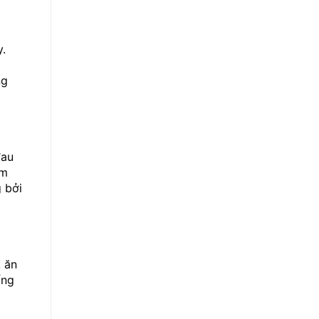
y.
ng
đau
êm
 bởi
, ăn
ống